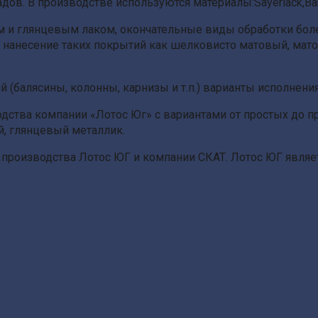
в. В производстве используются материалы:Sayerlack,Barpi
и глянцевым лаком, окончательные виды обработки боле
 нанесение таких покрытий как шелковисто матовый, матов
балясины, колонны, карнизы и т.п.) варианты исполнения
ства компании «Лотос Юг» с вариантами от простых до 
, глянцевый металлик.
 производства Лотос ЮГ и компании СКАТ. Лотос ЮГ явля