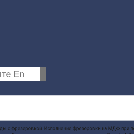
ды с фрезеровкой. Исполнение фрезеровки на МДФ при 