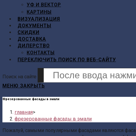
УФ И ВЕКТОР
КАРТИНЫ
ВИЗУАЛИЗАЦИЯ
ДОКУМЕНТЫ
СКИДКИ
ДОСТАВКА
ДИЛЕРСТВО
КОНТАКТЫ
ПЕРЕКЛЮЧИТЬ ПОИСК ПО ВЕБ-САЙТУ
Поиск на сайте
МЕНЮ
ЗАКРЫТЬ
Фрезерованные фасады в эмали
главная
>
фрезерованные фасады в эмали
Пожалуй, самыми популярными фасадами являются фаса