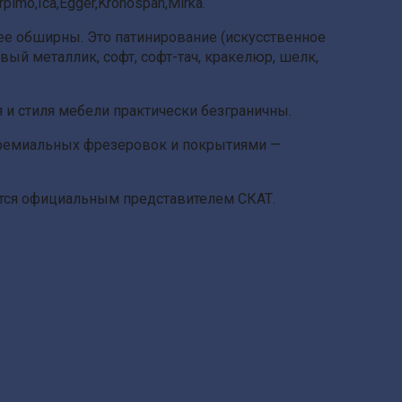
mo,Ica,Egger,Kronospan,Mirka.
е обширны. Это патинирование (искусственное
ый металлик, софт, софт-тач, кракелюр, шелк,
 и стиля мебели практически безграничны.
премиальных фрезеровок и покрытиями —
ется официальным представителем СКАТ.