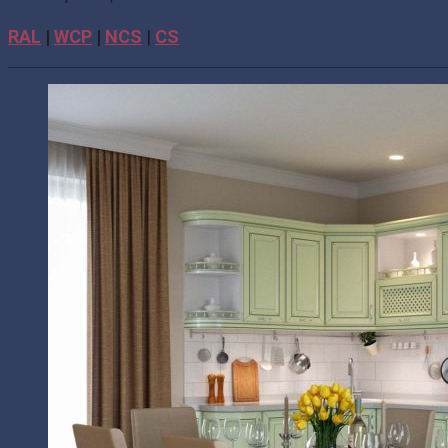
RAL
|
WCP
|
NCS
|
CS