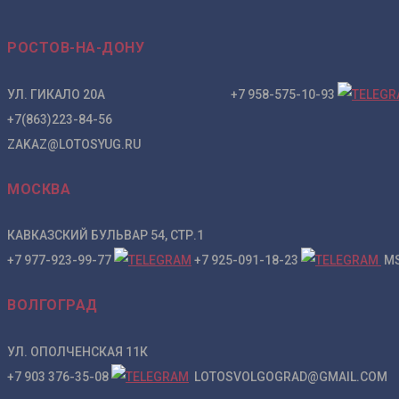
РОСТОВ-НА-ДОНУ
УЛ. ГИКАЛО 20А +7 958-575-10-93
+7(863)223-84-56
ZAKAZ@LOTOSYUG.RU
МОСКВА
КАВКАЗСКИЙ БУЛЬВАР 54, СТР.1
+7 977-923-99-77
+7 925-091-18-23
MS
ВОЛГОГРАД
УЛ. ОПОЛЧЕНСКАЯ 11К
+7 903 376-35-08
LOTOSVOLGOGRAD@GMAIL.COM