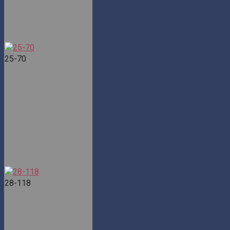
25-70
28-118