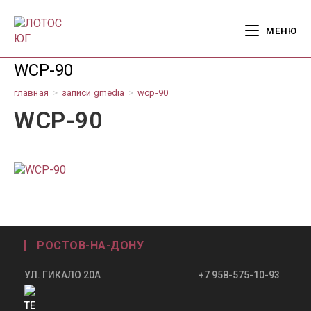
Перейти
к
МЕНЮ
содержимому
WCP-90
главная
>
записи gmedia
>
wcp-90
WCP-90
РОСТОВ-НА-ДОНУ
УЛ. ГИКАЛО 20А +7 958-575-10-93