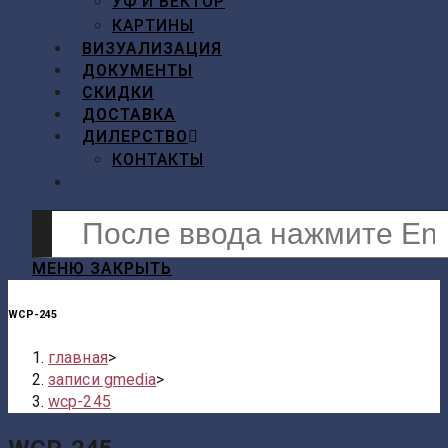
УФ И ВЕКТОР
КАРТИНЫ
ВИЗУАЛИЗАЦИЯ
ДОКУМЕНТЫ
СКИДКИ
ДОСТАВКА
ДИЛЕРСТВО
КОНТАКТЫ
ПЕРЕКЛЮЧИТЬ
ПОИСК
Поиск
ПО
на
ВЕБ-
сайте
МЕНЮ
ЗАКРЫТЬ
САЙТУ
WCP-245
главная
>
записи gmedia
>
wcp-245