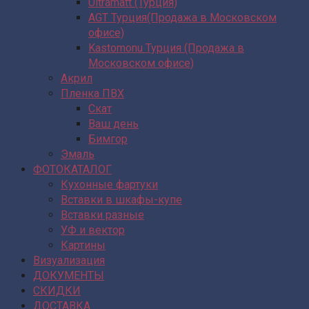
Ultramatt (Турция)
AGT Турция(Продажа в Московском
офисе)
Kastomonu Турция (Продажа в
Московском офисе)
Акрил
Пленка ПВХ
Скат
Ваш день
Бимгор
Эмаль
ФОТОКАТАЛОГ
Кухонные фартуки
Вставки в шкафы-купе
Вставки разные
УФ и вектор
Картины
Визуализация
ДОКУМЕНТЫ
СКИДКИ
ДОСТАВКА