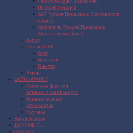
Feelwood Egger (Германия)
Ultramatt (Турция)
AGT Турция(Продажа в Московском
офисе)
Kastomonu Турция (Продажа в
Московском офисе)
Акрил
Пленка ПВХ
Скат
Ваш день
Бимгор
Эмаль
ФОТОКАТАЛОГ
Кухонные фартуки
Вставки в шкафы-купе
Вставки разные
УФ и вектор
Картины
Визуализация
ДОКУМЕНТЫ
СКИДКИ