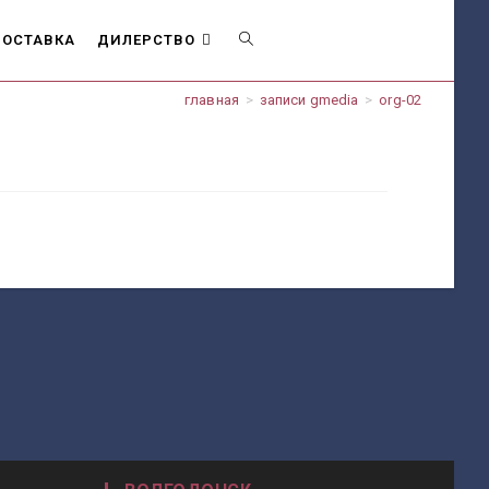
ОСТАВКА
ДИЛЕРСТВО
ПЕРЕКЛЮЧИТЬ
главная
>
записи gmedia
>
org-02
ПОИСК
ПО
ВЕБ-
САЙТУ