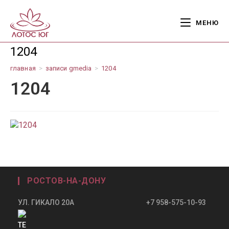
Перейти
к
МЕНЮ
содержимому
1204
главная
>
записи gmedia
>
1204
1204
РОСТОВ-НА-ДОНУ
УЛ. ГИКАЛО 20А +7 958-575-10-93