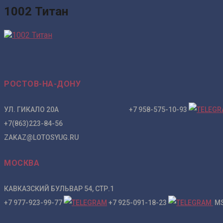
1002 Титан
РОСТОВ-НА-ДОНУ
УЛ. ГИКАЛО 20А +7 958-575-10-93
+7(863)223-84-56
ZAKAZ@LOTOSYUG.RU
МОСКВА
КАВКАЗСКИЙ БУЛЬВАР 54, СТР.1
+7 977-923-99-77
+7 925-091-18-23
MS