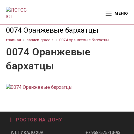
Перейти
к
МЕНЮ
содержимому
0074 Оранжевые бархатцы
главная
>
записи gmedia
>
0074 оранжевые бархатцы
0074 Оранжевые
бархатцы
РОСТОВ-НА-ДОНУ
УЛ. ГИКАЛО 20А +7 958-575-10-93